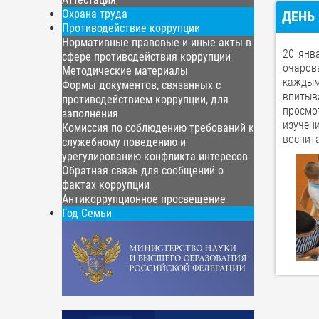
Охрана труда
ДЕНЬ
Противодействие коррупции
Нормативные правовые и иные акты в
20 янв
сфере противодействия коррупции
очаров
Методические материалы
каждым
Формы документов, связанных с
впитыв
противодействием коррупции, для
просмот
заполнения
изучен
Комиссия по соблюдению требований к
воспит
служебному поведению и
урегулированию конфликта интересов
Обратная связь для сообщений о
фактах коррупции
Антикоррупционное просвещение
Год Семьи