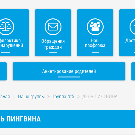
филактика
Наш
Дос
Обращения
онарушений
профсоюз
граждан
Анкетирование родителей
авная
Наши группы
Группа №5
ДЕНЬ ПИНГВИНА
Ь ПИНГВИНА