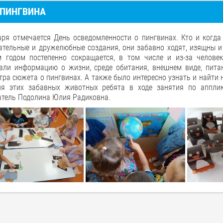
 ПИНГВИНА
аря отмечается День осведомленности о пингвинах. Кто и когда
ательные и дружелюбные создания, они забавно ходят, изящны и 
 годом постепенно сокращается, в том числе и из-за челове
али информацию о жизни, среде обитания, внешнем виде, пита
ра сюжета о пингвинах. А также было интересно узнать и найти н
ия этих забавных животных ребята в ходе занятия по апплик
атель Подолина Юлия Радиковна.