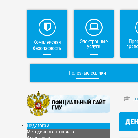
Электронные
Про
Комплексная
услуги
прав
безопасность
Полезные ссылки
Гл
ДЕН
Педагогам
Методическая копилка
Аттестация