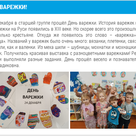
 ВАРЕЖКИ!
абря в старшей группе прошёл День варежки. История варежек в
ежки на Руси появились в XIII веке. Но скорее всего это произош
олько крестьяне. Откуда же появилось это слово – «варежка
а». Названий у варежек было очень много: вязанки, плетенки, связ
ли, как и валенки. Из меха шили – шубницы, мохнатки и мохнашки
к. Получилась красивая выставка с разноцветными варежками! Ре
 и выполняли разные задания. День прошёл весело и познавате
адиковна.