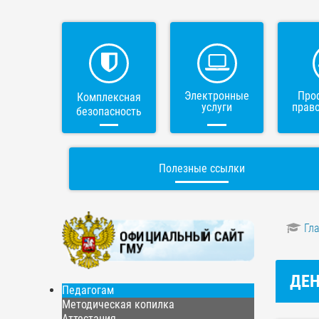
Электронные
Про
Комплексная
услуги
прав
безопасность
Полезные ссылки
Гл
ДЕН
Педагогам
Методическая копилка
Аттестация