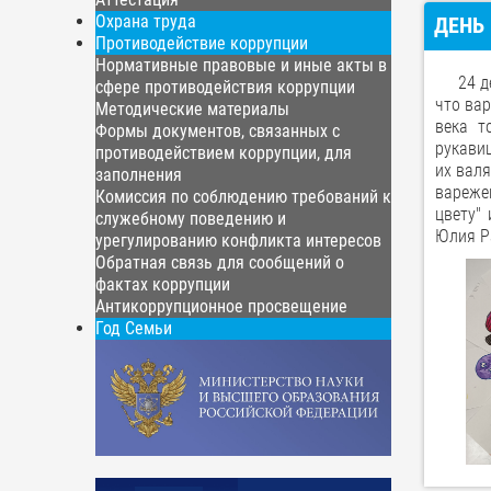
Охрана труда
ДЕНЬ
Противодействие коррупции
Нормативные правовые и иные акты в
24 дек
сфере противодействия коррупции
что вар
Методические материалы
века т
Формы документов, связанных с
рукавиц
противодействием коррупции, для
их валя
заполнения
вареже
Комиссия по соблюдению требований к
цвету"
служебному поведению и
Юлия Р
урегулированию конфликта интересов
Обратная связь для сообщений о
фактах коррупции
Антикоррупционное просвещение
Год Семьи