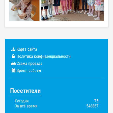
Карта сайта
Политика конфиденциальности
Схема проезда
Время работы
Посетители
Сегодня
75
За всё время
548867